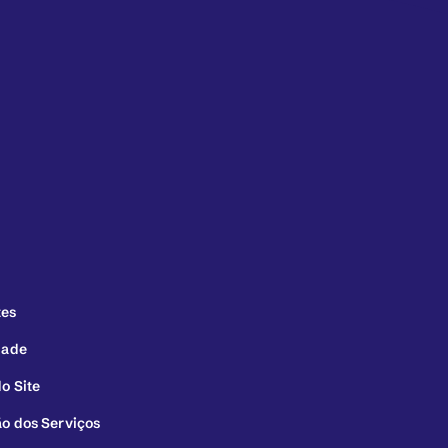
tes
dade
o Site
ão dos Serviços