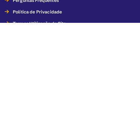
Perguntas Frequentes
Política de Privacidade
Termos Utilização do Site
Termos de Utilização dos Serviços
Este projeto foi financiado pelo Orçamento Participativo de
Torres Vedras – 2022
Proponente: Joana Cordeiro