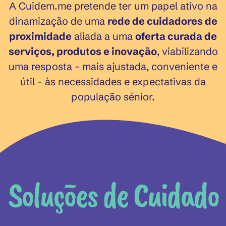
A Cuidem.me
pretende ter um papel ativo na
dinamização de uma
rede de cuidadores de
proximidade
aliada a uma
oferta curada de
serviços, produtos e inovação
, viabilizando
uma resposta - mais ajustada, conveniente e
útil - às necessidades e expectativas da
população sénior.
Soluções de Cuidado