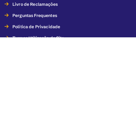
Livro de Reclamações
Perguntas Frequentes
Política de Privacidade
Termos Utilização do Site
Termos de Utilização dos Serviços
Este projeto foi financiado pelo Orçamento Participativo de