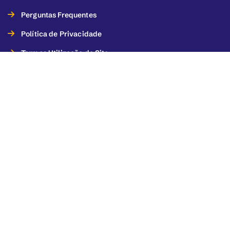
Perguntas Frequentes
Política de Privacidade
Termos Utilização do Site
Termos de Utilização dos Serviços
Este projeto foi financiado pelo Orçamento Participativo de
Torres Vedras – 2022