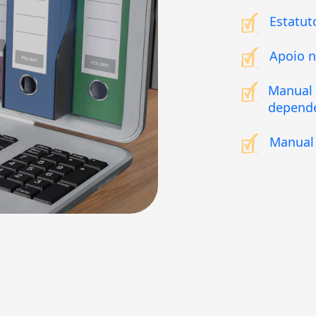
Estatut
Apoio n
Manual 
depende
Manual 