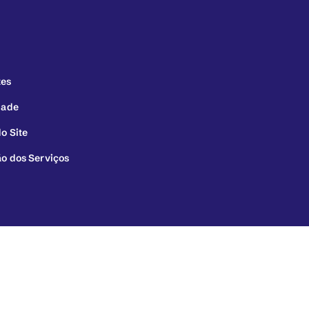
tes
dade
o Site
ão dos Serviços