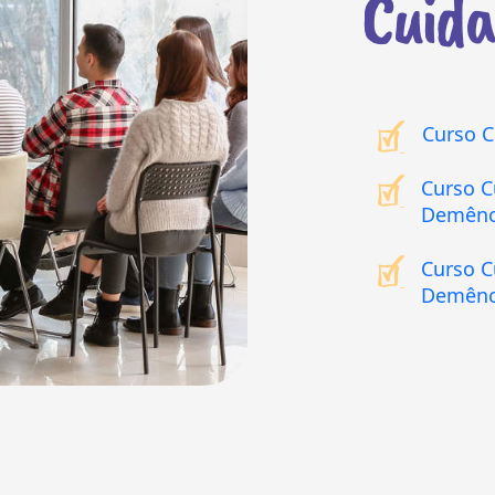
Cuida
Curso C
Curso C
Demênc
Curso C
Demênc